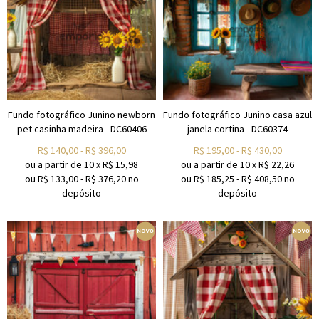
Fundo fotográfico Junino newborn
Fundo fotográfico Junino casa azul
pet casinha madeira - DC60406
janela cortina - DC60374
R$
140,00
-
R$
396,00
R$
195,00
-
R$
430,00
ou a partir de
10
x
R$
15,98
ou a partir de
10
x
R$
22,26
ou R$
133,00
-
R$
376,20
no
ou R$
185,25
-
R$
408,50
no
depósito
depósito