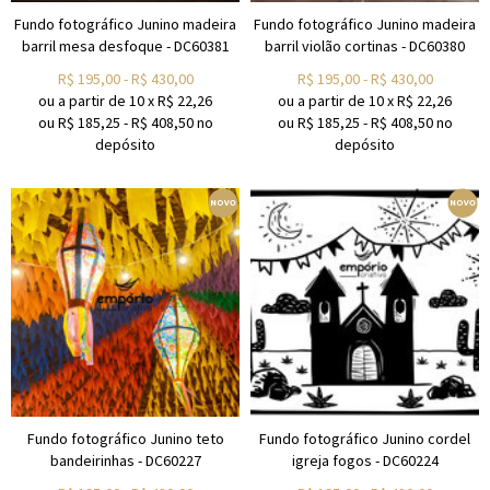
Fundo fotográfico Junino madeira
Fundo fotográfico Junino madeira
barril mesa desfoque - DC60381
barril violão cortinas - DC60380
R$
195,00
-
R$
430,00
R$
195,00
-
R$
430,00
ou a partir de
10
x
R$
22,26
ou a partir de
10
x
R$
22,26
ou R$
185,25
-
R$
408,50
no
ou R$
185,25
-
R$
408,50
no
depósito
depósito
Fundo fotográfico Junino teto
Fundo fotográfico Junino cordel
bandeirinhas - DC60227
igreja fogos - DC60224