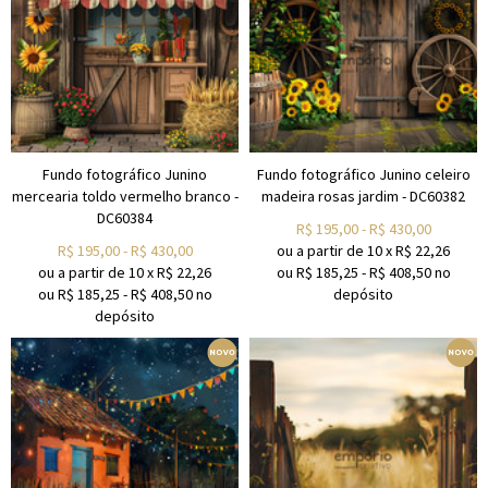
Fundo fotográfico Junino
Fundo fotográfico Junino celeiro
mercearia toldo vermelho branco -
madeira rosas jardim - DC60382
DC60384
R$
195,00
-
R$
430,00
R$
195,00
-
R$
430,00
ou a partir de
10
x
R$
22,26
ou a partir de
10
x
R$
22,26
ou R$
185,25
-
R$
408,50
no
ou R$
185,25
-
R$
408,50
no
depósito
depósito