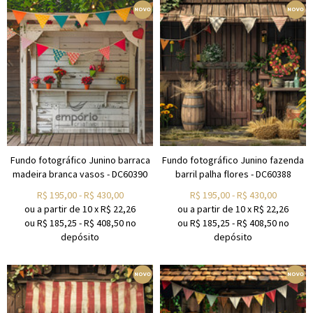
Fundo fotográfico Junino barraca
Fundo fotográfico Junino fazenda
madeira branca vasos - DC60390
barril palha flores - DC60388
R$
195,00
-
R$
430,00
R$
195,00
-
R$
430,00
ou a partir de
10
x
R$
22,26
ou a partir de
10
x
R$
22,26
ou R$
185,25
-
R$
408,50
no
ou R$
185,25
-
R$
408,50
no
depósito
depósito