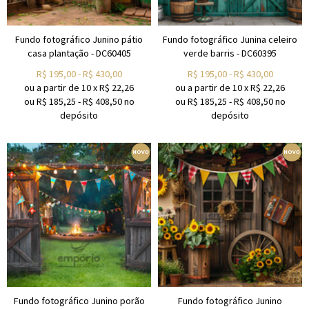
Fundo fotográfico Junino pátio
Fundo fotográfico Junina celeiro
casa plantação - DC60405
verde barris - DC60395
R$
195,00
-
R$
430,00
R$
195,00
-
R$
430,00
ou a partir de
10
x
R$
22,26
ou a partir de
10
x
R$
22,26
ou R$
185,25
-
R$
408,50
no
ou R$
185,25
-
R$
408,50
no
depósito
depósito
Fundo fotográfico Junino porão
Fundo fotográfico Junino