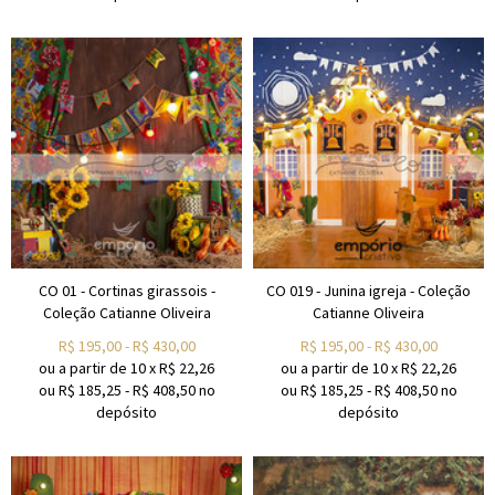
CO 01 - Cortinas girassois -
CO 019 - Junina igreja - Coleção
Coleção Catianne Oliveira
Catianne Oliveira
R$
195,00
-
R$
430,00
R$
195,00
-
R$
430,00
ou a partir de
10
x
R$
22,26
ou a partir de
10
x
R$
22,26
ou R$
185,25
-
R$
408,50
no
ou R$
185,25
-
R$
408,50
no
depósito
depósito