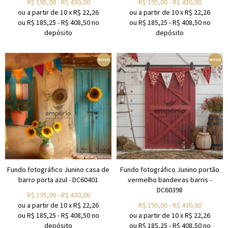
R$
195,00
-
R$
430,00
R$
195,00
-
R$
430,00
ou a partir de
10
x
R$
22,26
ou a partir de
10
x
R$
22,26
ou R$
185,25
-
R$
408,50
no
ou R$
185,25
-
R$
408,50
no
depósito
depósito
Fundo fotográfico Junino casa de
Fundo fotográfico Junino portão
barro porta azul - DC60401
vermelho bandeiras barris -
DC60398
R$
195,00
-
R$
430,00
ou a partir de
10
x
R$
22,26
R$
195,00
-
R$
430,00
ou R$
185,25
-
R$
408,50
no
ou a partir de
10
x
R$
22,26
depósito
ou R$
185,25
-
R$
408,50
no