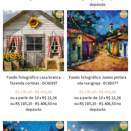
depósito
Fundo fotográfico casa branca
Fundo fotográfico Junino pintura
fazenda cortinas - DC60397
vila rua igreja - DC60377
R$
195,00
-
R$
430,00
R$
195,00
-
R$
430,00
ou a partir de
10
x
R$
22,26
ou a partir de
10
x
R$
22,26
ou R$
185,25
-
R$
408,50
no
ou R$
185,25
-
R$
408,50
no
depósito
depósito