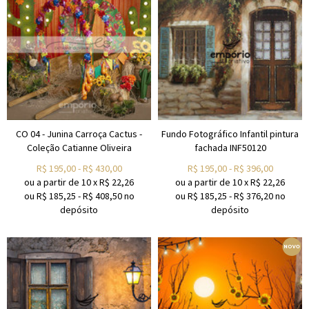
CO 04 - Junina Carroça Cactus -
Fundo Fotográfico Infantil pintura
Coleção Catianne Oliveira
fachada INF50120
R$
195,00
-
R$
430,00
R$
195,00
-
R$
396,00
ou a partir de
10
x
R$
22,26
ou a partir de
10
x
R$
22,26
ou R$
185,25
-
R$
408,50
no
ou R$
185,25
-
R$
376,20
no
depósito
depósito