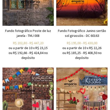
Fundo fotográfico Poste de luz
Fundo Fotográfico Junino sertão
janela - TMJ 008
sol girassóis - DC 60163
R$
202,80
-
R$
447,20
R$
195,00
-
R$
430,00
ou a partir de
10
x
R$
23,15
ou a partir de
10
x
R$
22,26
ou R$
192,66
-
R$
424,84
no
ou R$
185,25
-
R$
408,50
no
depósito
depósito