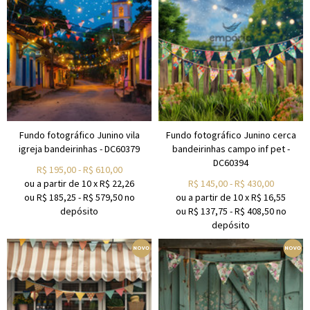
Fundo fotográfico Junino vila
Fundo fotográfico Junino cerca
igreja bandeirinhas - DC60379
bandeirinhas campo inf pet -
DC60394
R$
195,00
-
R$
610,00
ou a partir de
10
x
R$
22,26
R$
145,00
-
R$
430,00
ou R$
185,25
-
R$
579,50
no
ou a partir de
10
x
R$
16,55
depósito
ou R$
137,75
-
R$
408,50
no
depósito