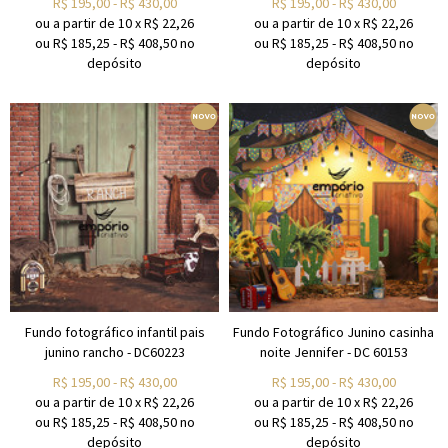
R$
195,00
-
R$
430,00
R$
195,00
-
R$
430,00
ou a partir de
10
x
R$
22,26
ou a partir de
10
x
R$
22,26
ou R$
185,25
-
R$
408,50
no
ou R$
185,25
-
R$
408,50
no
depósito
depósito
Fundo fotográfico infantil pais
Fundo Fotográfico Junino casinha
junino rancho - DC60223
noite Jennifer - DC 60153
R$
195,00
-
R$
430,00
R$
195,00
-
R$
430,00
ou a partir de
10
x
R$
22,26
ou a partir de
10
x
R$
22,26
ou R$
185,25
-
R$
408,50
no
ou R$
185,25
-
R$
408,50
no
depósito
depósito