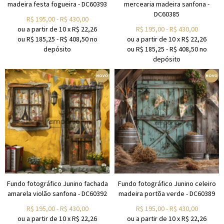
madeira festa fogueira - DC60393
mercearia madeira sanfona -
DC60385
R$
195,00
-
R$
430,00
ou a partir de
10
x
R$
22,26
R$
195,00
-
R$
430,00
ou R$
185,25
-
R$
408,50
no
ou a partir de
10
x
R$
22,26
depósito
ou R$
185,25
-
R$
408,50
no
depósito
Fundo fotográfico Junino fachada
Fundo fotográfico Junino celeiro
amarela violão sanfona - DC60392
madeira portõa verde - DC60389
R$
195,00
-
R$
430,00
R$
195,00
-
R$
430,00
ou a partir de
10
x
R$
22,26
ou a partir de
10
x
R$
22,26