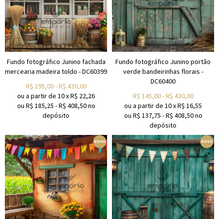
Fundo fotográfico Junino fachada
Fundo fotográfico Junino portão
mercearia madeira toldo - DC60399
verde bandeirinhas florais -
DC60400
R$
195,00
-
R$
430,00
ou a partir de
10
x
R$
22,26
R$
145,00
-
R$
430,00
ou R$
185,25
-
R$
408,50
no
ou a partir de
10
x
R$
16,55
depósito
ou R$
137,75
-
R$
408,50
no
depósito