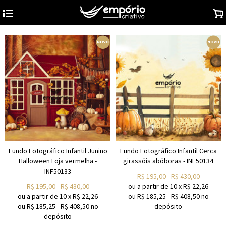
4
.
Fundo Fotográfico Infantil Junino
Fundo Fotográfico Infantil Cerca
Halloween Loja vermelha -
girassóis abóboras - INF50134
INF50133
R$
195,00
-
R$
430,00
R$
195,00
-
R$
430,00
ou a partir de
10
x
R$
22,26
ou a partir de
10
x
R$
22,26
ou R$
185,25
-
R$
408,50
no
ou R$
185,25
-
R$
408,50
no
depósito
depósito