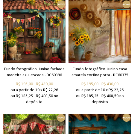
Fundo fotográfico Junino fachada
Fundo fotográfico Junino casa
madeira azul escada - DC60396
amarela cortina porta - DC60375
R$
195,00
-
R$
430,00
R$
195,00
-
R$
430,00
ou a partir de
10
x
R$
22,26
ou a partir de
10
x
R$
22,26
ou R$
185,25
-
R$
408,50
no
ou R$
185,25
-
R$
408,50
no
depósito
depósito