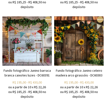
ou R$
185,25
-
R$
408,50
no
ou R$
185,25
-
R$
408,50
no
depósito
depósito
Fundo fotográfico Junino barraca
Fundo fotográfico Junino celeiro
branca caixotes luzes - DC60391
madeira arco girassóis - DC60383
R$
195,00
-
R$
430,00
R$
195,00
-
R$
430,00
ou a partir de
10
x
R$
22,26
ou a partir de
10
x
R$
22,26
ou R$
185,25
-
R$
408,50
no
ou R$
185,25
-
R$
408,50
no
depósito
depósito