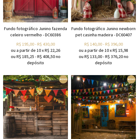
Fundo fotográfico Junino fazenda
Fundo fotográfico Junino newborn
celeiro vermelho - DC60386
pet casinha madeira - DC60407
R$
195,00
-
R$
430,00
R$
140,00
-
R$
396,00
ou a partir de
10
x
R$
22,26
ou a partir de
10
x
R$
15,98
ou R$
185,25
-
R$
408,50
no
ou R$
133,00
-
R$
376,20
no
depósito
depósito