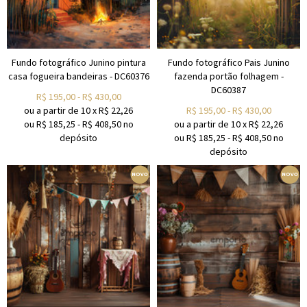
Fundo fotográfico Junino pintura
Fundo fotográfico Pais Junino
casa fogueira bandeiras - DC60376
fazenda portão folhagem -
DC60387
R$
195,00
-
R$
430,00
ou a partir de
10
x
R$
22,26
R$
195,00
-
R$
430,00
ou R$
185,25
-
R$
408,50
no
ou a partir de
10
x
R$
22,26
depósito
ou R$
185,25
-
R$
408,50
no
depósito