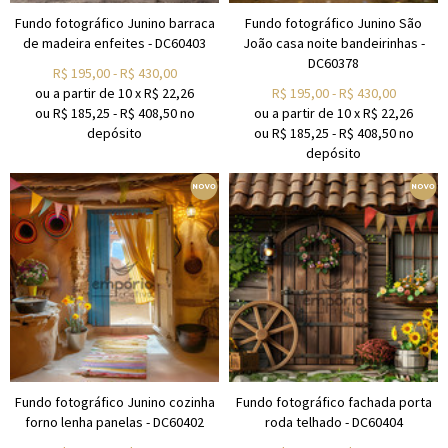
Fundo fotográfico Junino barraca
Fundo fotográfico Junino São
de madeira enfeites - DC60403
João casa noite bandeirinhas -
DC60378
R$
195,00
-
R$
430,00
ou a partir de
10
x
R$
22,26
R$
195,00
-
R$
430,00
ou R$
185,25
-
R$
408,50
no
ou a partir de
10
x
R$
22,26
depósito
ou R$
185,25
-
R$
408,50
no
depósito
Fundo fotográfico Junino cozinha
Fundo fotográfico fachada porta
forno lenha panelas - DC60402
roda telhado - DC60404