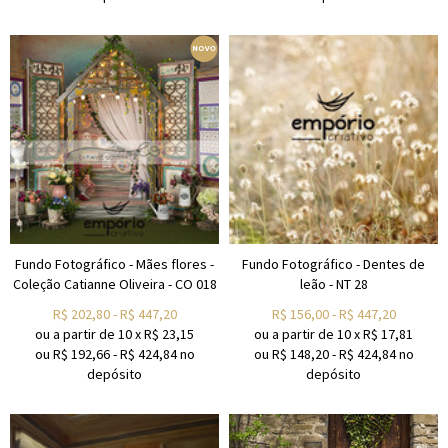
Fundo Fotográfico - Mães flores -
Fundo Fotográfico - Dentes de
Coleção Catianne Oliveira - CO 018
leão - NT 28
R$
202,80
-
R$
447,20
R$
156,00
-
R$
447,20
ou a partir de
10
x
R$
23,15
ou a partir de
10
x
R$
17,81
ou R$
192,66
-
R$
424,84
no
ou R$
148,20
-
R$
424,84
no
depósito
depósito