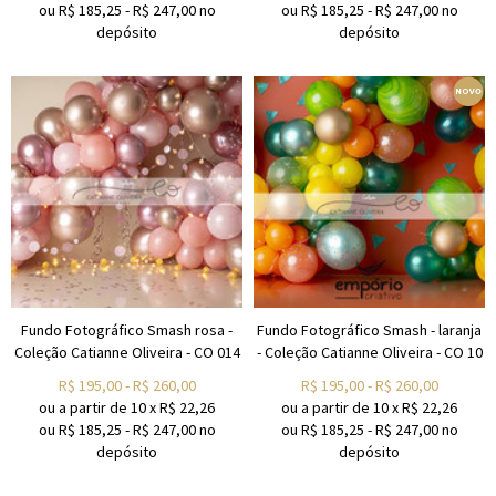
ou R$
185,25
-
R$
247,00
no
ou R$
185,25
-
R$
247,00
no
depósito
depósito
Fundo Fotográfico Smash rosa -
Fundo Fotográfico Smash - laranja
Coleção Catianne Oliveira - CO 014
- Coleção Catianne Oliveira - CO 10
R$
195,00
-
R$
260,00
R$
195,00
-
R$
260,00
ou a partir de
10
x
R$
22,26
ou a partir de
10
x
R$
22,26
ou R$
185,25
-
R$
247,00
no
ou R$
185,25
-
R$
247,00
no
depósito
depósito