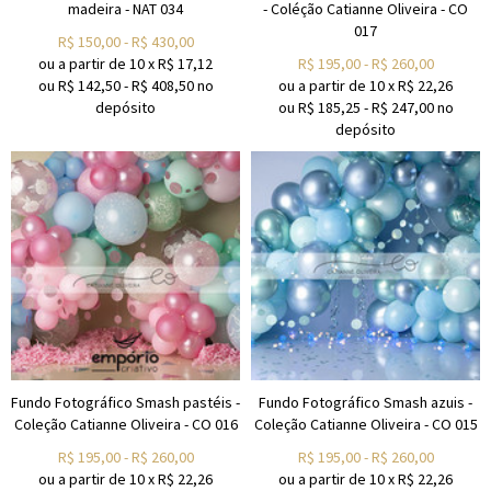
madeira - NAT 034
- Coléção Catianne Oliveira - CO
017
R$
150,00
-
R$
430,00
ou a partir de
10
x
R$
17,12
R$
195,00
-
R$
260,00
ou R$
142,50
-
R$
408,50
no
ou a partir de
10
x
R$
22,26
depósito
ou R$
185,25
-
R$
247,00
no
depósito
Fundo Fotográfico Smash pastéis -
Fundo Fotográfico Smash azuis -
Coleção Catianne Oliveira - CO 016
Coleção Catianne Oliveira - CO 015
R$
195,00
-
R$
260,00
R$
195,00
-
R$
260,00
ou a partir de
10
x
R$
22,26
ou a partir de
10
x
R$
22,26