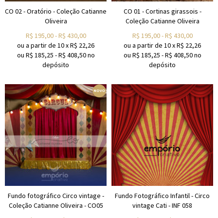
CO 02 - Oratório - Coleção Catianne
CO 01 - Cortinas girassois -
Oliveira
Coleção Catianne Oliveira
R$
195,00
-
R$
430,00
R$
195,00
-
R$
430,00
ou a partir de
10
x
R$
22,26
ou a partir de
10
x
R$
22,26
ou R$
185,25
-
R$
408,50
no
ou R$
185,25
-
R$
408,50
no
depósito
depósito
Fundo fotográfico Circo vintage -
Fundo Fotográfico Infantil - Circo
Coleção Catianne Oliveira - CO05
vintage Cati - INF 058