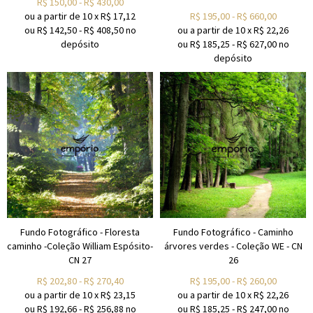
R$
150,00
-
R$
430,00
ou a partir de
10
x
R$
17,12
R$
195,00
-
R$
660,00
ou R$
142,50
-
R$
408,50
no
ou a partir de
10
x
R$
22,26
depósito
ou R$
185,25
-
R$
627,00
no
depósito
Fundo Fotográfico - Floresta
Fundo Fotográfico - Caminho
caminho -Coleção William Espósito-
árvores verdes - Coleção WE - CN
CN 27
26
R$
202,80
-
R$
270,40
R$
195,00
-
R$
260,00
ou a partir de
10
x
R$
23,15
ou a partir de
10
x
R$
22,26
ou R$
192,66
-
R$
256,88
no
ou R$
185,25
-
R$
247,00
no