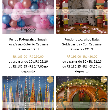
Fundo Fotográfico Smash
Fundo fotográfico Natal
rosa/azul -Coleção Catianne
Soldadinhos - Col. Catianne
Oliveira- CO 07
Oliveira - CO13
R$
195,00
-
R$
260,00
R$
195,00
-
R$
430,00
ou a partir de
10
x
R$
22,26
ou a partir de
10
x
R$
22,26
ou R$
185,25
-
R$
247,00
no
ou R$
185,25
-
R$
408,50
no
depósito
depósito