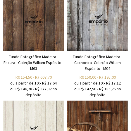
Fundo Fotográfico Madeira -
Fundo Fotográfico Madeira -
Escura - Coleção William Espósito -
Cachoeira -Coleção William
M63
Espósito - M04
R$
154,50
-
R$
607,70
R$
150,00
-
R$
195,00
ou a partir de
10
x
R$
17,64
ou a partir de
10
x
R$
17,12
ou R$
146,78
-
R$
577,32
no
ou R$
142,50
-
R$
185,25
no
depósito
depósito