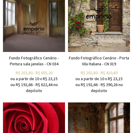
Fundo Fotográfico Cenário -
Fundo Fotográfico Cenário - Porta
Pintura sala janelas - CN 034
Vila Italiana - CN 019
R$
202,80
-
R$
655,20
R$
202,80
-
R$
410,80
ou a partir de
10
x
R$
23,15
ou a partir de
10
x
R$
23,15
ou R$
192,66
-
R$
622,44
no
ou R$
192,66
-
R$
390,26
no
depósito
depósito