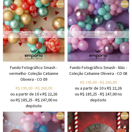
Fundo Fotográfico Smash -
Fundo Fotográfico Smash - lilás -
vermelho- Coleção Catianne
Coleção Catianne Oliveira - CO 08
Oliveira - CO 09
R$
195,00
-
R$
260,00
R$
195,00
-
R$
260,00
ou a partir de
10
x
R$
22,26
ou a partir de
10
x
R$
22,26
ou R$
185,25
-
R$
247,00
no
ou R$
185,25
-
R$
247,00
no
depósito
depósito