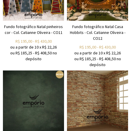
Fundo fotográfico Natal pinheiros
Fundo fotográfico Natal Casa
cor - Col. Catianne Oliveira - CO11
Hobbits - Col. Catianne Oliveira -
CO12
R$
195,00
-
R$
430,00
ou a partir de
10
x
R$
22,26
R$
195,00
-
R$
430,00
ou R$
185,25
-
R$
408,50
no
ou a partir de
10
x
R$
22,26
depósito
ou R$
185,25
-
R$
408,50
no
depósito