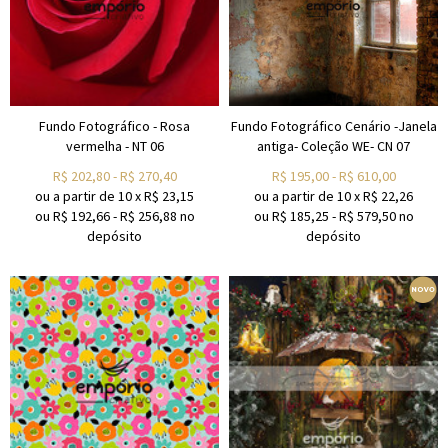
Fundo Fotográfico - Rosa
Fundo Fotográfico Cenário -Janela
vermelha - NT 06
antiga- Coleção WE- CN 07
R$
202,80
-
R$
270,40
R$
195,00
-
R$
610,00
ou a partir de
10
x
R$
23,15
ou a partir de
10
x
R$
22,26
ou R$
192,66
-
R$
256,88
no
ou R$
185,25
-
R$
579,50
no
depósito
depósito