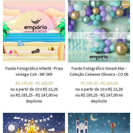
Fundo Fotográfico Infantil - Praia
Fundo Fotográfico Smash Mar -
vintage Cati - INF 069
Coleção Catianne Oliveira - CO 06
R$
195,00
-
R$
260,00
R$
195,00
-
R$
260,00
ou a partir de
10
x
R$
22,26
ou a partir de
10
x
R$
22,26
ou R$
185,25
-
R$
247,00
no
ou R$
185,25
-
R$
247,00
no
depósito
depósito