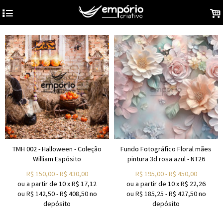
4
.
TMH 002 - Halloween - Coleção
Fundo Fotográfico Floral mães
William Espósito
pintura 3d rosa azul - NT26
R$
150,00
-
R$
430,00
R$
195,00
-
R$
450,00
ou a partir de
10
x
R$
17,12
ou a partir de
10
x
R$
22,26
ou R$
142,50
-
R$
408,50
no
ou R$
185,25
-
R$
427,50
no
depósito
depósito