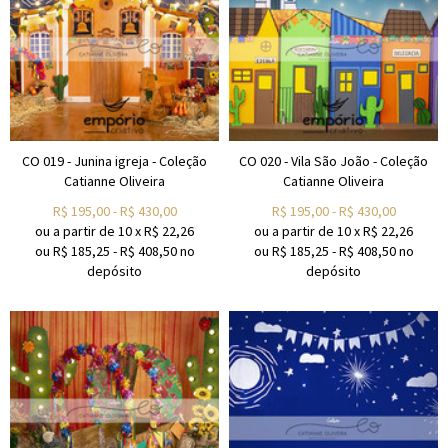
CO 019 - Junina igreja - Coleção
CO 020 - Vila São João - Coleção
Catianne Oliveira
Catianne Oliveira
R$
195,00
-
R$
430,00
R$
195,00
-
R$
430,00
ou a partir de
10
x
R$
22,26
ou a partir de
10
x
R$
22,26
ou R$
185,25
-
R$
408,50
no
ou R$
185,25
-
R$
408,50
no
depósito
depósito