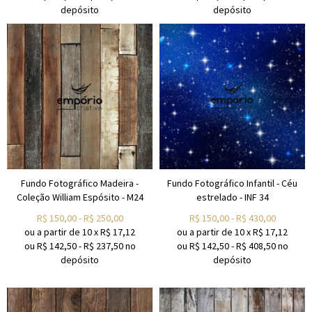
depósito
depósito
Fundo Fotográfico Madeira -
Fundo Fotográfico Infantil - Céu
Coleção William Espósito - M24
estrelado - INF 34
R$
150,00
-
R$
250,00
R$
150,00
-
R$
430,00
ou a partir de
10
x
R$
17,12
ou a partir de
10
x
R$
17,12
ou R$
142,50
-
R$
237,50
no
ou R$
142,50
-
R$
408,50
no
depósito
depósito