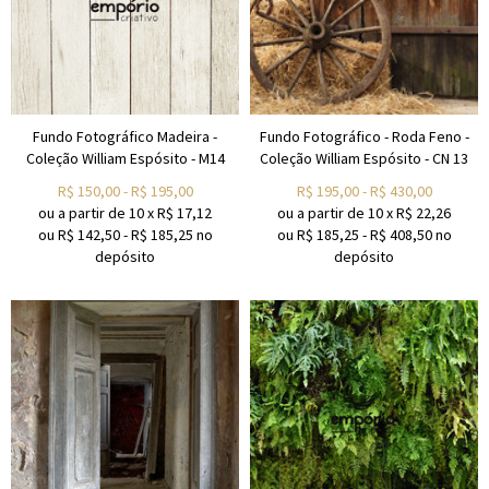
Fundo Fotográfico Madeira -
Fundo Fotográfico - Roda Feno -
Coleção William Espósito - M14
Coleção William Espósito - CN 13
R$
150,00
-
R$
195,00
R$
195,00
-
R$
430,00
ou a partir de
10
x
R$
17,12
ou a partir de
10
x
R$
22,26
ou R$
142,50
-
R$
185,25
no
ou R$
185,25
-
R$
408,50
no
depósito
depósito