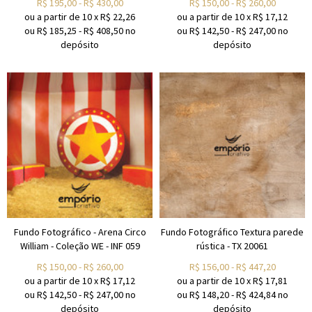
R$
195,00
-
R$
430,00
R$
150,00
-
R$
260,00
ou a partir de
10
x
R$
22,26
ou a partir de
10
x
R$
17,12
ou R$
185,25
-
R$
408,50
no
ou R$
142,50
-
R$
247,00
no
depósito
depósito
Fundo Fotográfico - Arena Circo
Fundo Fotográfico Textura parede
William - Coleção WE - INF 059
rústica - TX 20061
R$
150,00
-
R$
260,00
R$
156,00
-
R$
447,20
ou a partir de
10
x
R$
17,12
ou a partir de
10
x
R$
17,81
ou R$
142,50
-
R$
247,00
no
ou R$
148,20
-
R$
424,84
no
depósito
depósito