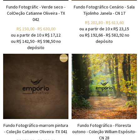
Fundo Fotográfic - Verde seco -
Fundo Fotográfico Cenário - Sala
ColOeção Catianne Oliveira - TX
Tijolinho Janela - CN 17
042
R$
202,80
-
R$
613,60
R$
150,00
-
R$
630,00
ou a partir de
10
x
R$
23,15
ou a partir de
10
x
R$
17,12
ou R$
192,66
-
R$
582,92
no
ou R$
142,50
-
R$
598,50
no
depósito
depósito
Fundo Fotográfico-marrom pintura
Fundo Fotográfico - Floresta
- Coleção Catianne Oliveira -TX 041
outono - Coleção William Espósito-
CN 28