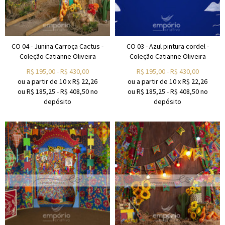
CO 04 - Junina Carroça Cactus -
CO 03 - Azul pintura cordel -
Coleção Catianne Oliveira
Coleção Catianne Oliveira
R$
195,00
-
R$
430,00
R$
195,00
-
R$
430,00
ou a partir de
10
x
R$
22,26
ou a partir de
10
x
R$
22,26
ou R$
185,25
-
R$
408,50
no
ou R$
185,25
-
R$
408,50
no
depósito
depósito