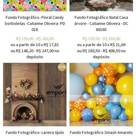
Fundo Fotográfico -Floral Candy
Fundo Fotográfico Natal Casa
borboletas -Catianne Oliveira- PD
árvore - Catianne Oliveira - DC
018
60165
R$
156,00
-
R$
260,00
R$
190,00
-
R$
430,00
ou a partir de
10
x
R$
17,81
ou a partir de
10
x
R$
21,69
ou R$
148,20
-
R$
247,00
no
ou R$
180,50
-
R$
408,50
no
depósito
depósito
Fundo Fotográfico- Lareira tijolo
Fundo Fotográfico Smash Amarelo