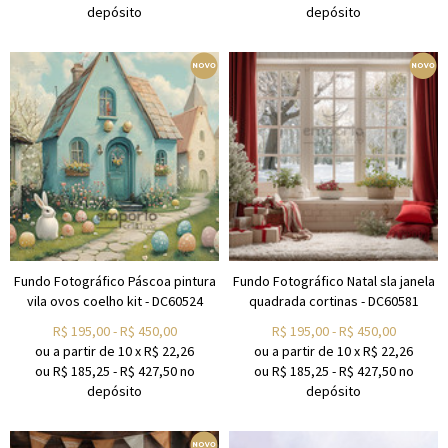
depósito
depósito
Fundo Fotográfico Páscoa pintura
Fundo Fotográfico Natal sla janela
vila ovos coelho kit - DC60524
quadrada cortinas - DC60581
R$
195,00
-
R$
450,00
R$
195,00
-
R$
450,00
ou a partir de
10
x
R$
22,26
ou a partir de
10
x
R$
22,26
ou R$
185,25
-
R$
427,50
no
ou R$
185,25
-
R$
427,50
no
depósito
depósito