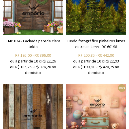
TMP 024 - Fachada parede clara
Fundo fotográfico pinheiros luzes
toldo
estrelas Jenn - DC 60198
R$
195,00
-
R$
396,00
R$
200,85
-
R$
442,90
ou a partir de
10
x
R$
22,26
ou a partir de
10
x
R$
22,93
ou R$
185,25
-
R$
376,20
no
ou R$
190,81
-
R$
420,75
no
depósito
depósito