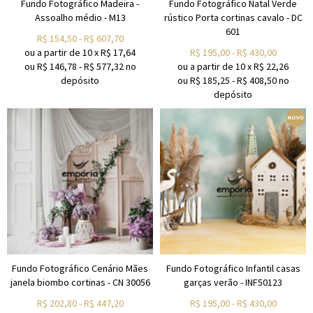
Fundo Fotográfico Madeira -
Fundo Fotográfico Natal Verde
Assoalho médio - M13
rústico Porta cortinas cavalo - DC
601
R$
154,50
-
R$
607,70
ou a partir de
10
x
R$
17,64
R$
195,00
-
R$
430,00
ou R$
146,78
-
R$
577,32
no
ou a partir de
10
x
R$
22,26
depósito
ou R$
185,25
-
R$
408,50
no
depósito
Fundo Fotográfico Cenário Mães
Fundo Fotográfico Infantil casas
janela biombo cortinas - CN 30056
garças verão - INF50123
R$
202,80
-
R$
447,20
R$
195,00
-
R$
430,00