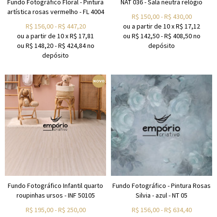
Fundo Fotográfico Floral - Pintura
NAT 036 - Sala neutra relógio
artística rosas vermelho - FL 4004
R$
150,00
-
R$
430,00
R$
156,00
-
R$
447,20
ou a partir de
10
x
R$
17,12
ou a partir de
10
x
R$
17,81
ou R$
142,50
-
R$
408,50
no
ou R$
148,20
-
R$
424,84
no
depósito
depósito
Fundo Fotográfico Infantil quarto
Fundo Fotográfico - Pintura Rosas
roupinhas ursos - INF 50105
Silvia - azul - NT 05
R$
195,00
-
R$
250,00
R$
156,00
-
R$
634,40