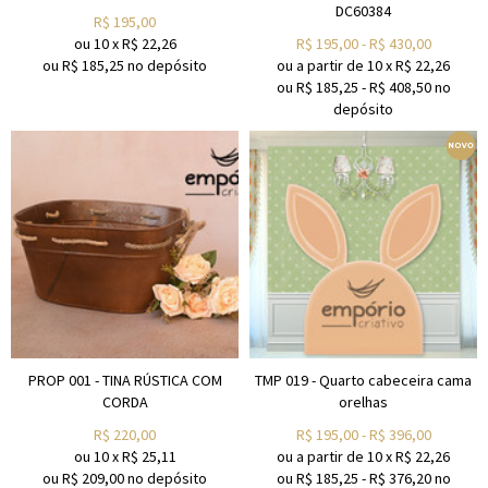
DC60384
R$
195,00
ou
10
x
R$
22,26
R$
195,00
-
R$
430,00
ou R$
185,25
no depósito
ou a partir de
10
x
R$
22,26
ou R$
185,25
-
R$
408,50
no
depósito
PROP 001 - TINA RÚSTICA COM
TMP 019 - Quarto cabeceira cama
CORDA
orelhas
R$
220,00
R$
195,00
-
R$
396,00
ou
10
x
R$
25,11
ou a partir de
10
x
R$
22,26
ou R$
209,00
no depósito
ou R$
185,25
-
R$
376,20
no