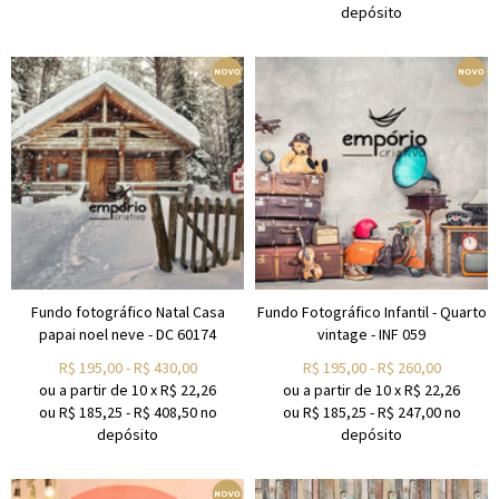
depósito
Fundo fotográfico Natal Casa
Fundo Fotográfico Infantil - Quarto
papai noel neve - DC 60174
vintage - INF 059
R$
195,00
-
R$
430,00
R$
195,00
-
R$
260,00
ou a partir de
10
x
R$
22,26
ou a partir de
10
x
R$
22,26
ou R$
185,25
-
R$
408,50
no
ou R$
185,25
-
R$
247,00
no
depósito
depósito