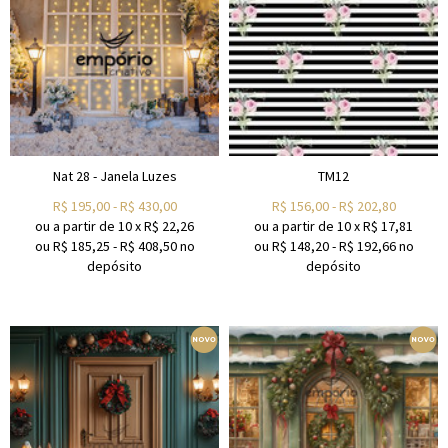
Nat 28 - Janela Luzes
TM12
R$
195,00
-
R$
430,00
R$
156,00
-
R$
202,80
ou a partir de
10
x
R$
22,26
ou a partir de
10
x
R$
17,81
ou R$
185,25
-
R$
408,50
no
ou R$
148,20
-
R$
192,66
no
depósito
depósito