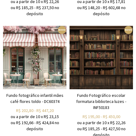
ou a partir de
10
x
R$
22,26
ou a partir de
10
x
R$
17,81
ou R$
185,25
-
R$
237,50
no
ou R$
148,20
-
R$
602,68
no
depósito
depósito
Fundo fotográfico infantil mães
Fundo Fotográfico escolar
café flores toldo - DC60374
formatura biblioteca luzes -
INF50183
R$
202,80
-
R$
447,20
ou a partir de
10
x
R$
23,15
R$
195,00
-
R$
450,00
ou R$
192,66
-
R$
424,84
no
ou a partir de
10
x
R$
22,26
depósito
ou R$
185,25
-
R$
427,50
no
depósito