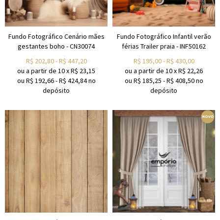
Fundo Fotográfico Cenário mães
Fundo Fotográfico Infantil verão
gestantes boho - CN30074
férias Trailer praia - INF50162
R$
202,80
-
R$
447,20
R$
195,00
-
R$
430,00
ou a partir de
10
x
R$
23,15
ou a partir de
10
x
R$
22,26
ou R$
192,66
-
R$
424,84
no
ou R$
185,25
-
R$
408,50
no
depósito
depósito