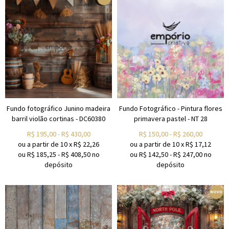
Fundo fotográfico Junino madeira
Fundo Fotográfico - Pintura flores
barril violão cortinas - DC60380
primavera pastel - NT 28
R$
195,00
-
R$
430,00
R$
150,00
-
R$
260,00
ou a partir de
10
x
R$
22,26
ou a partir de
10
x
R$
17,12
ou R$
185,25
-
R$
408,50
no
ou R$
142,50
-
R$
247,00
no
depósito
depósito