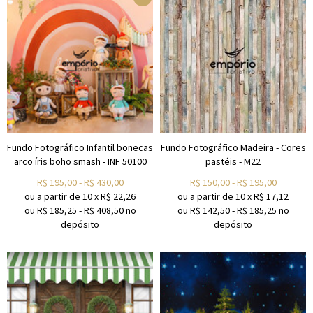
Fundo Fotográfico Infantil bonecas
Fundo Fotográfico Madeira - Cores
arco íris boho smash - INF 50100
pastéis - M22
R$
195,00
-
R$
430,00
R$
150,00
-
R$
195,00
ou a partir de
10
x
R$
22,26
ou a partir de
10
x
R$
17,12
ou R$
185,25
-
R$
408,50
no
ou R$
142,50
-
R$
185,25
no
depósito
depósito