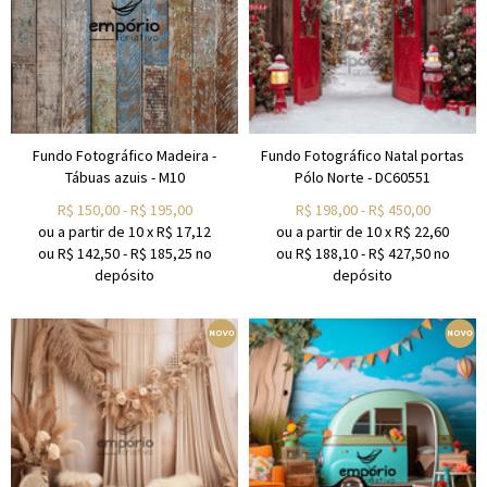
Fundo Fotográfico Madeira -
Fundo Fotográfico Natal portas
Tábuas azuis - M10
Pólo Norte - DC60551
R$
150,00
-
R$
195,00
R$
198,00
-
R$
450,00
ou a partir de
10
x
R$
17,12
ou a partir de
10
x
R$
22,60
ou R$
142,50
-
R$
185,25
no
ou R$
188,10
-
R$
427,50
no
depósito
depósito