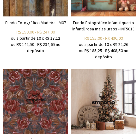
Fundo Fotográfico Madeira - M07
Fundo Fotográfico Infantil quarto
infantil rosa malas ursos - INF5013
R$
150,00
-
R$
247,00
ou a partir de
10
x
R$
17,12
R$
195,00
-
R$
430,00
ou R$
142,50
-
R$
234,65
no
ou a partir de
10
x
R$
22,26
depósito
ou R$
185,25
-
R$
408,50
no
depósito