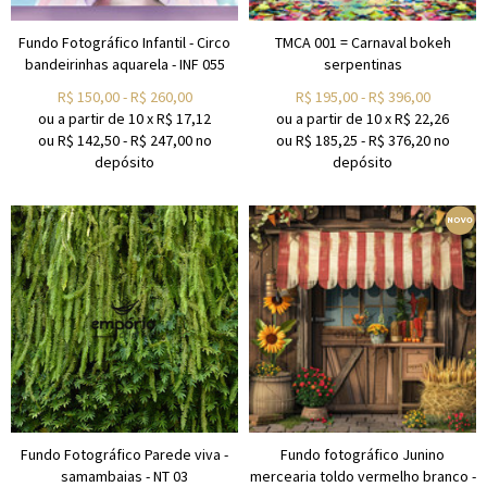
Fundo Fotográfico Infantil - Circo
TMCA 001 = Carnaval bokeh
bandeirinhas aquarela - INF 055
serpentinas
R$
150,00
-
R$
260,00
R$
195,00
-
R$
396,00
ou a partir de
10
x
R$
17,12
ou a partir de
10
x
R$
22,26
ou R$
142,50
-
R$
247,00
no
ou R$
185,25
-
R$
376,20
no
depósito
depósito
Fundo Fotográfico Parede viva -
Fundo fotográfico Junino
samambaias - NT 03
mercearia toldo vermelho branco -