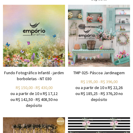
Fundo Fotográfico Infantil - jardim
TMP 025- Páscoa Jardinagem
borboletas - NT 030
R$
195,00
-
R$
396,00
R$
150,00
-
R$
430,00
ou a partir de
10
x
R$
22,26
ou a partir de
10
x
R$
17,12
ou R$
185,25
-
R$
376,20
no
ou R$
142,50
-
R$
408,50
no
depósito
depósito