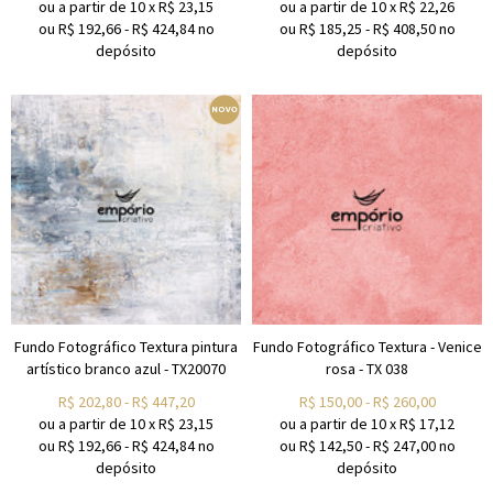
ou a partir de
10
x
R$
23,15
ou a partir de
10
x
R$
22,26
ou R$
192,66
-
R$
424,84
no
ou R$
185,25
-
R$
408,50
no
depósito
depósito
Fundo Fotográfico Textura pintura
Fundo Fotográfico Textura - Venice
artístico branco azul - TX20070
rosa - TX 038
R$
202,80
-
R$
447,20
R$
150,00
-
R$
260,00
ou a partir de
10
x
R$
23,15
ou a partir de
10
x
R$
17,12
ou R$
192,66
-
R$
424,84
no
ou R$
142,50
-
R$
247,00
no
depósito
depósito