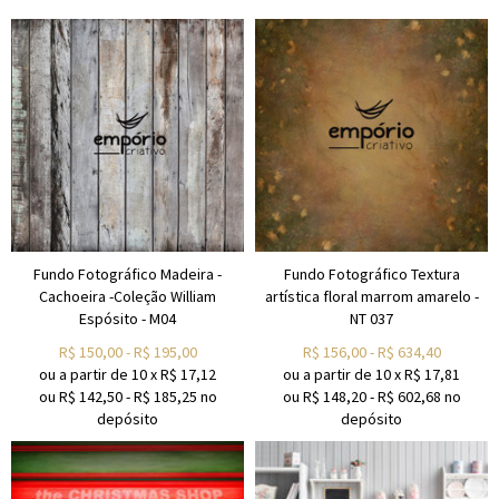
Fundo Fotográfico Madeira -
Fundo Fotográfico Textura
Cachoeira -Coleção William
artística floral marrom amarelo -
Espósito - M04
NT 037
R$
150,00
-
R$
195,00
R$
156,00
-
R$
634,40
ou a partir de
10
x
R$
17,12
ou a partir de
10
x
R$
17,81
ou R$
142,50
-
R$
185,25
no
ou R$
148,20
-
R$
602,68
no
depósito
depósito