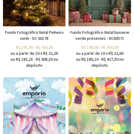
Fundo Fotográfico Natal Pinheiro
Fundo Fotográfico Natal boiserie
noite - DC 60178
verde presentes - DC60571
R$
195,00
-
R$
430,00
R$
198,00
-
R$
450,00
ou a partir de
10
x
R$
22,26
ou a partir de
10
x
R$
22,60
ou R$
185,25
-
R$
408,50
no
ou R$
188,10
-
R$
427,50
no
depósito
depósito