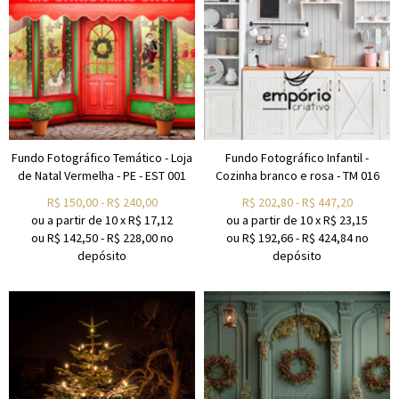
Fundo Fotográfico Temático - Loja
Fundo Fotográfico Infantil -
de Natal Vermelha - PE - EST 001
Cozinha branco e rosa - TM 016
R$
150,00
-
R$
240,00
R$
202,80
-
R$
447,20
ou a partir de
10
x
R$
17,12
ou a partir de
10
x
R$
23,15
ou R$
142,50
-
R$
228,00
no
ou R$
192,66
-
R$
424,84
no
depósito
depósito