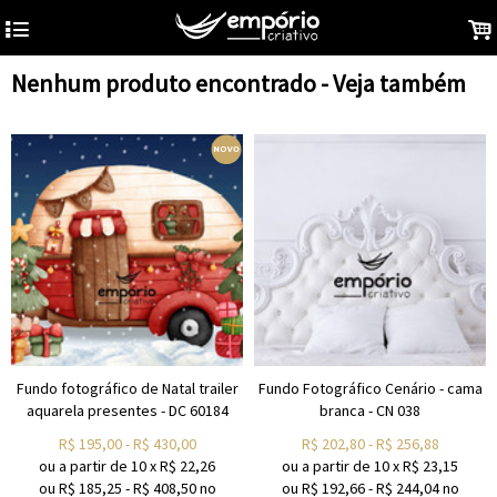
4
.
Nenhum produto encontrado - Veja também
Fundo fotográfico de Natal trailer
Fundo Fotográfico Cenário - cama
aquarela presentes - DC 60184
branca - CN 038
R$
195,00
-
R$
430,00
R$
202,80
-
R$
256,88
ou a partir de
10
x
R$
22,26
ou a partir de
10
x
R$
23,15
ou R$
185,25
-
R$
408,50
no
ou R$
192,66
-
R$
244,04
no