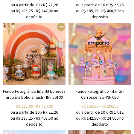
ou a partir de
10
x
R$
22,26
ou a partir de
10
x
R$
22,26
ou R$
185,25
-
R$
247,00
no
ou R$
185,25
-
R$
408,50
no
depósito
depósito
Fundo Fotográfico Infantil bonecas
Fundo Fotográfico Infantil -
arco íris boho smash - INF 50100
Carrossel Su -INF 050
R$
195,00
-
R$
430,00
R$
150,00
-
R$
260,00
ou a partir de
10
x
R$
22,26
ou a partir de
10
x
R$
17,12
ou R$
185,25
-
R$
408,50
no
ou R$
142,50
-
R$
247,00
no
depósito
depósito