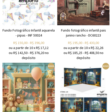
Fundo Fotográfico Infantil aquarela
Fundo fotográfico infantil pais
- pipas - INF 50024
junino rancho - DC60223
R$
150,00
-
R$
396,00
R$
195,00
-
R$
430,00
ou a partir de
10
x
R$
17,12
ou a partir de
10
x
R$
22,26
ou R$
142,50
-
R$
376,20
no
ou R$
185,25
-
R$
408,50
no
depósito
depósito