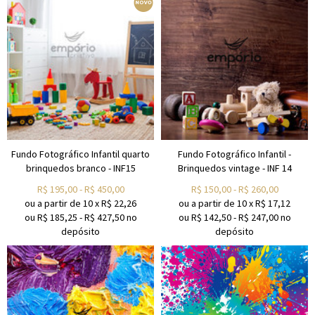
Fundo Fotográfico Infantil quarto
Fundo Fotográfico Infantil -
brinquedos branco - INF15
Brinquedos vintage - INF 14
R$
195,00
-
R$
450,00
R$
150,00
-
R$
260,00
ou a partir de
10
x
R$
22,26
ou a partir de
10
x
R$
17,12
ou R$
185,25
-
R$
427,50
no
ou R$
142,50
-
R$
247,00
no
depósito
depósito