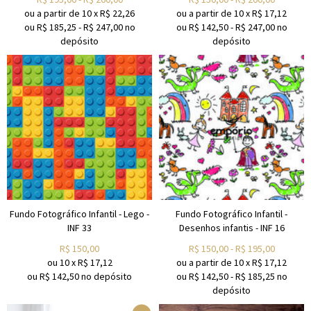
ou a partir de
10
x
R$
22,26
ou a partir de
10
x
R$
17,12
ou R$
185,25
-
R$
247,00
no
ou R$
142,50
-
R$
247,00
no
depósito
depósito
Fundo Fotográfico Infantil - Lego -
Fundo Fotográfico Infantil -
INF 33
Desenhos infantis - INF 16
R$
150,00
R$
150,00
-
R$
195,00
ou
10
x
R$
17,12
ou a partir de
10
x
R$
17,12
ou R$
142,50
no depósito
ou R$
142,50
-
R$
185,25
no
depósito