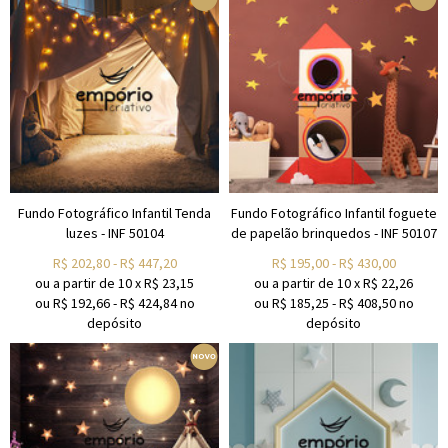
Fundo Fotográfico Infantil Tenda
Fundo Fotográfico Infantil foguete
luzes - INF 50104
de papelão brinquedos - INF 50107
R$
202,80
-
R$
447,20
R$
195,00
-
R$
430,00
ou a partir de
10
x
R$
23,15
ou a partir de
10
x
R$
22,26
ou R$
192,66
-
R$
424,84
no
ou R$
185,25
-
R$
408,50
no
depósito
depósito