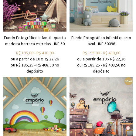
Fundo Fotográfico Infantil - quarto
Fundo Fotográfico Infantil quarto
madeira barraca estrelas - INF 50
azul - INF 50096
R$
195,00
-
R$
430,00
R$
195,00
-
R$
430,00
ou a partir de
10
x
R$
22,26
ou a partir de
10
x
R$
22,26
ou R$
185,25
-
R$
408,50
no
ou R$
185,25
-
R$
408,50
no
depósito
depósito