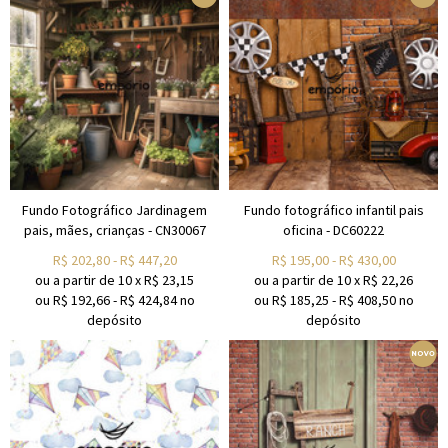
Fundo Fotográfico Jardinagem
Fundo fotográfico infantil pais
pais, mães, crianças - CN30067
oficina - DC60222
R$
202,80
-
R$
447,20
R$
195,00
-
R$
430,00
ou a partir de
10
x
R$
23,15
ou a partir de
10
x
R$
22,26
ou R$
192,66
-
R$
424,84
no
ou R$
185,25
-
R$
408,50
no
depósito
depósito