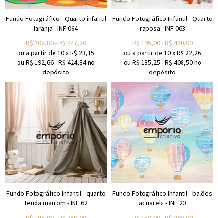
Fundo Fotográfico - Quarto infantil
Fundo Fotográfico Infantil - Quarto
laranja - INF 064
raposa - INF 063
R$
202,80
-
R$
447,20
R$
195,00
-
R$
430,00
ou a partir de
10
x
R$
23,15
ou a partir de
10
x
R$
22,26
ou R$
192,66
-
R$
424,84
no
ou R$
185,25
-
R$
408,50
no
depósito
depósito
Fundo Fotográfico Infantil - quarto
Fundo Fotográfico Infantil - balões
tenda marrom - INF 62
aquarela - INF 20
R$
195,00
-
R$
260,00
R$
150,00
-
R$
260,00