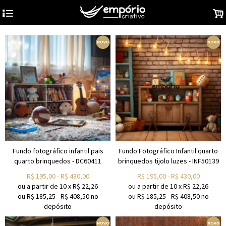
4
.
Fundo fotográfico infantil pais
Fundo Fotográfico Infantil quarto
quarto brinquedos - DC60411
brinquedos tijolo luzes - INF50139
R$
195,00
-
R$
430,00
R$
195,00
-
R$
430,00
ou a partir de
10
x
R$
22,26
ou a partir de
10
x
R$
22,26
ou R$
185,25
-
R$
408,50
no
ou R$
185,25
-
R$
408,50
no
depósito
depósito