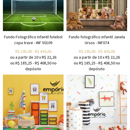
Fundo Fotográfico infantil futebol
Fundo fotográfico infantil Janela
copa trave - INF 50109
Ursos - INF074
R$
195,00
-
R$
430,00
R$
195,00
-
R$
430,00
ou a partir de
10
x
R$
22,26
ou a partir de
10
x
R$
22,26
ou R$
185,25
-
R$
408,50
no
ou R$
185,25
-
R$
408,50
no
depósito
depósito