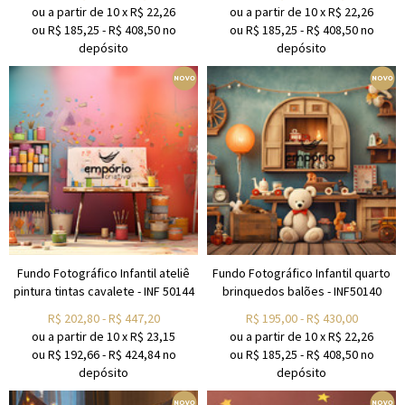
ou a partir de
10
x
R$
22,26
ou a partir de
10
x
R$
22,26
ou R$
185,25
-
R$
408,50
no
ou R$
185,25
-
R$
408,50
no
depósito
depósito
Fundo Fotográfico Infantil ateliê
Fundo Fotográfico Infantil quarto
pintura tintas cavalete - INF 50144
brinquedos balões - INF50140
R$
202,80
-
R$
447,20
R$
195,00
-
R$
430,00
ou a partir de
10
x
R$
23,15
ou a partir de
10
x
R$
22,26
ou R$
192,66
-
R$
424,84
no
ou R$
185,25
-
R$
408,50
no
depósito
depósito