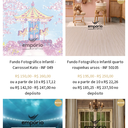
Fundo Fotográfico Infantil -
Fundo Fotográfico Infantil quarto
Carrossel Kato - INF 049
roupinhas ursos - INF 50105
R$
150,00
-
R$
260,00
R$
195,00
-
R$
250,00
ou a partir de
10
x
R$
17,12
ou a partir de
10
x
R$
22,26
ou R$
142,50
-
R$
247,00
no
ou R$
185,25
-
R$
237,50
no
depósito
depósito