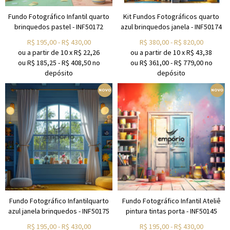
Fundo Fotográfico Infantil quarto
Kit Fundos Fotográficos quarto
brinquedos pastel - INF50172
azul brinquedos janela - INF50174
R$
195,00
-
R$
430,00
R$
380,00
-
R$
820,00
ou a partir de
10
x
R$
22,26
ou a partir de
10
x
R$
43,38
ou R$
185,25
-
R$
408,50
no
ou R$
361,00
-
R$
779,00
no
depósito
depósito
Fundo Fotográfico Infantilquarto
Fundo Fotográfico Infantil Ateliê
azul janela brinquedos - INF50175
pintura tintas porta - INF50145
R$
195,00
-
R$
430,00
R$
195,00
-
R$
430,00