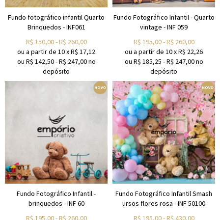
Fundo fotográfico infantil Quarto
Fundo Fotográfico Infantil - Quarto
Brinquedos - INF061
vintage - INF 059
R$
150,00
-
R$
260,00
R$
195,00
-
R$
260,00
ou a partir de
10
x
R$
17,12
ou a partir de
10
x
R$
22,26
ou R$
142,50
-
R$
247,00
no
ou R$
185,25
-
R$
247,00
no
depósito
depósito
Fundo Fotográfico Infantil -
Fundo Fotográfico Infantil Smash
brinquedos - INF 60
ursos flores rosa - INF 50100
R$
195,00
-
R$
260,00
R$
195,00
-
R$
430,00