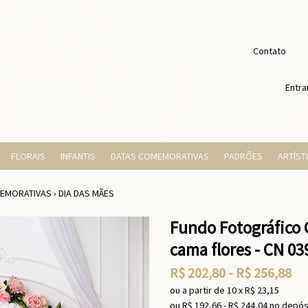
Contato
Entra
FLORAIS
INFANTIS
DATAS COMEMORATIVAS
PADRÕES
ARTÍST
EMORATIVAS
›
DIA DAS MÃES
Fundo Fotográfico 
cama flores - CN 03
R$
202,80
-
R$
256,88
ou a partir de
10
x
R$
23,15
ou R$
192,66
-
R$
244,04
no depós